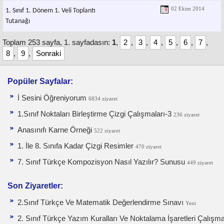
02 Ekim 2014
1. Sınıf 1. Dönem 1. Veli Toplantı
Tutanağı
Toplam 253 sayfa, 1. sayfadasın:
1
,
2
,
3
,
4
,
5
,
6
,
7
,
8
,
9
,
Sonraki
Popüler Sayfalar:
İ Sesini Öğreniyorum
6834 ziyaret
1.Sınıf Noktaları Birleştirme Çizgi Çalışmaları-3
236 ziyaret
Anasınıfı Karne Örneği
522 ziyaret
1. İle 8. Sınıfa Kadar Çizgi Resimler
470 ziyaret
7. Sınıf Türkçe Kompozisyon Nasıl Yazılır? Sunusu
449 ziyaret
Son Ziyaretler:
2.Sınıf Türkçe Ve Matematik Değerlendirme Sınavı
Yeni
2. Sınıf Türkçe Yazım Kuralları Ve Noktalama İşaretleri Çalışm